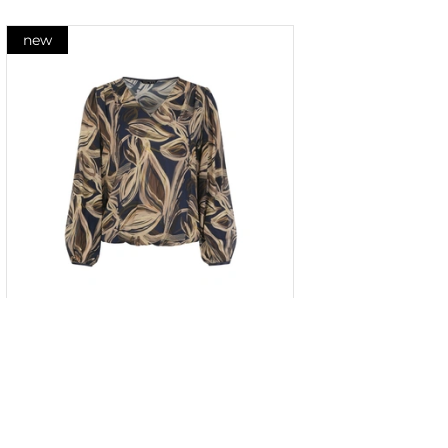
new
Bluză din raion cu imprimeu
stilizat contrastant