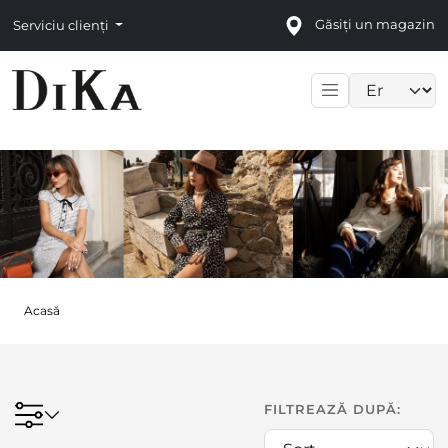
Găsiți un magazin
Serviciu clienți
Language sele
Acasă
FILTREAZĂ DUPĂ: