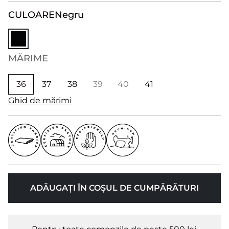
CULOARE
Negru
MĂRIME
36
37
38
39
40
41
Ghid de mărimi
ADĂUGAȚI ÎN COȘUL DE CUMPĂRĂTURI