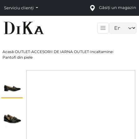
Găsiți un magazin
Serviciu clienți
Language sele
Acasă
›
OUTLET
›
ACCESORII DE IARNA OUTLET
›
Incaltamine
›
Pantofi din piele