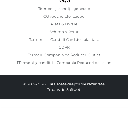
Legal
Termeni și condiții generale
CG voucherelor cadou
Plată & Livrare
Schimb & Retur
Termenii si Conditii Card de Loialitate
GDPR
Termeni Campania de Reduceri Outlet
TTermeni și condiții – Campania Reduceri de sezon
© 2017-2026 DiKa Toate drepturile rezervate
Produs de Softweb
629.00 RON
379.00 RON