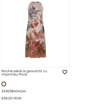
Rochie până la genunchi cu
imprimeu floral
34
36
38
40
42
44
639.00 RON