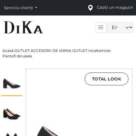
Găsiți un magazin
Serviciu clienți
Language sele
Acasă
›
OUTLET
›
ACCESORII DE IARNA OUTLET
›
Incaltamine
›
Pantofi din piele
TOTAL LOOK