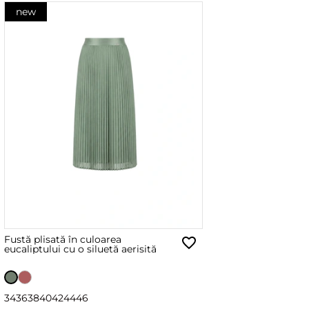
new
Fustă plisată în culoarea
eucaliptului cu o siluetă aerisită
34
36
38
40
42
44
46