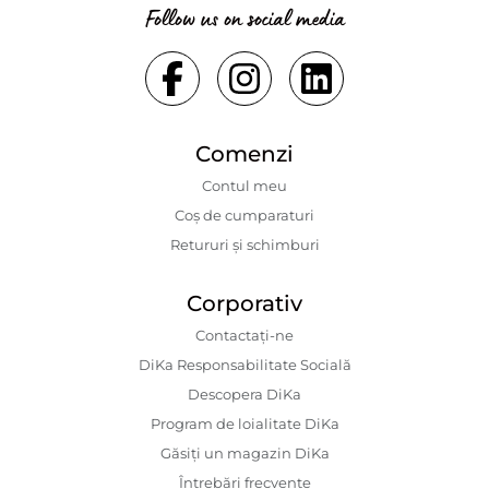
Follow us on social media
Comenzi
Contul meu
Coș de cumparaturi
Retururi și schimburi
Corporativ
Contactaţi-ne
DiKa Responsabilitate Socială
Descopera DiKa
Program de loialitate DiKa
Găsiți un magazin DiKa
Întrebări frecvente