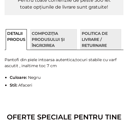
Pentru toate comenzile de peste 500 lei.
toate opțiunile de livrare sunt gratuite!
DETALII
COMPOZIȚIA
POLITICA DE
PRODUS
PRODUSULUI ȘI
LIVRARE /
ÎNGRIJIREA
RETURNARE
Pantofi din piele intoarsa autentica,tocuri stabile cu varf
ascutit , inaltime toc 7 cm
Culoare:
Negru
Stil:
Afaceri
OFERTE SPECIALE PENTRU TINE