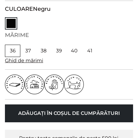
CULOARE
Negru
MĂRIME
36
37
38
39
40
41
Ghid de mărimi
ADĂUGAȚI ÎN COȘUL DE CUMPĂRĂTURI