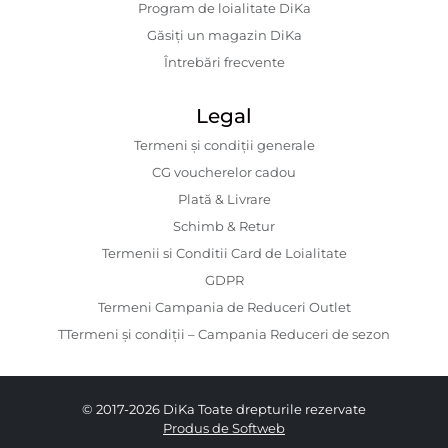
Program de loialitate DiKa
Găsiți un magazin DiKa
Întrebări frecvente
Legal
Termeni și condiții generale
CG voucherelor cadou
Plată & Livrare
Schimb & Retur
Termenii si Conditii Card de Loialitate
GDPR
Termeni Campania de Reduceri Outlet
TTermeni și condiții – Campania Reduceri de sezon
© 2017-2026 DiKa Toate drepturile rezervate
Produs de Softweb