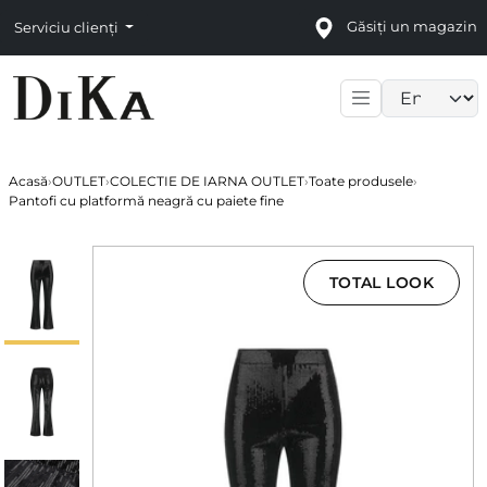
Găsiți un magazin
Serviciu clienți
Language sele
Acasă
›
OUTLET
›
COLECTIE DE IARNA OUTLET
›
Toate produsele
›
Pantofi cu platformă neagră cu paiete fine
TOTAL LOOK