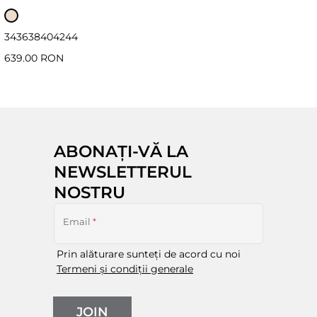
34
36
38
40
42
44
639.00 RON
ABONAȚI-VĂ LA
NEWSLETTERUL
NOSTRU
Email
*
Prin alăturare sunteți de acord cu noi
Termeni și condiții generale
JOIN