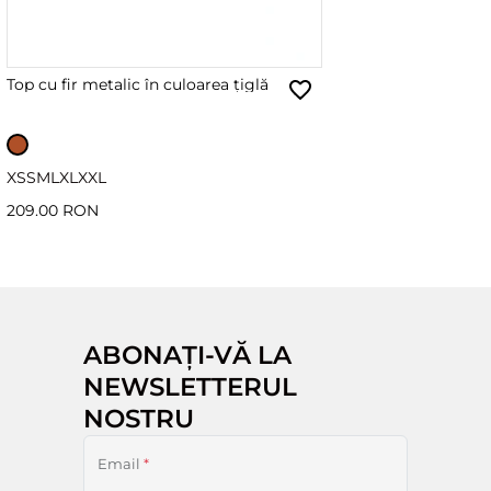
Top cu fir metalic în culoarea țiglă
XS
S
M
L
XL
XXL
209.00 RON
ABONAȚI-VĂ LA
NEWSLETTERUL
NOSTRU
Email
*