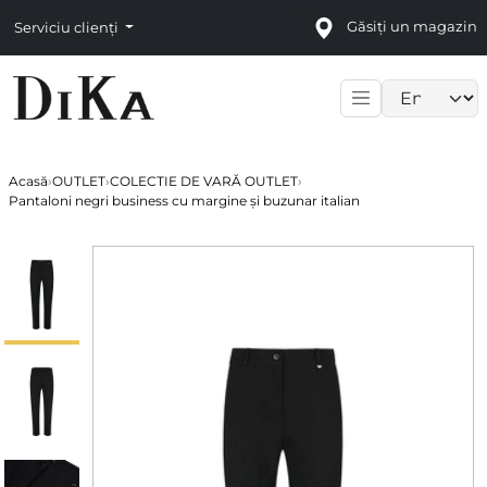
Găsiți un magazin
Serviciu clienți
Language sele
Acasă
›
OUTLET
›
COLECTIE DE VARĂ OUTLET
›
Pantaloni negri business cu margine și buzunar italian