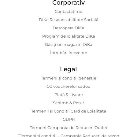
Corporativ
Contactaţi-ne
DiKa Responsabilitate Socială
Descopera DiKa
Program de loialitate DiKa
Găsiți un magazin DiKa
Întrebări frecvente
Legal
Termeni și condiții generale
CG voucherelor cadou
Plată & Livrare
Schimb & Retur
Termenii si Conditii Card de Loialitate
GDPR
Termeni Campania de Reduceri Outlet
TTermeni și condiții – Campania Reduceri de sezon