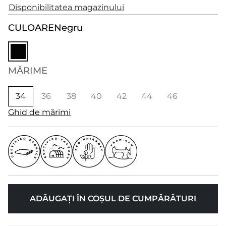
Disponibilitatea magazinului
CULOARE
Negru
MĂRIME
34
36
38
40
42
44
46
Ghid de mărimi
ADĂUGAȚI ÎN COȘUL DE CUMPĂRĂTURI