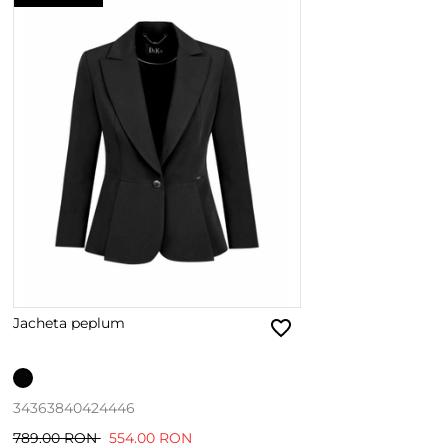
Jacheta peplum
34
36
38
40
42
44
46
789.00 RON
554.00 RON