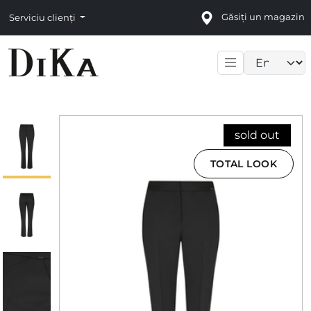
Găsiți un magazin
Serviciu clienți
Language sele
sold out
TOTAL LOOK