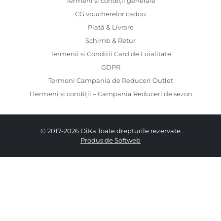
Termeni și condiții generale
CG voucherelor cadou
Plată & Livrare
Schimb & Retur
Termenii si Conditii Card de Loialitate
GDPR
Termeni Campania de Reduceri Outlet
TTermeni și condiții – Campania Reduceri de sezon
© 2017-2026 DiKa Toate drepturile rezervate
Produs de Softweb