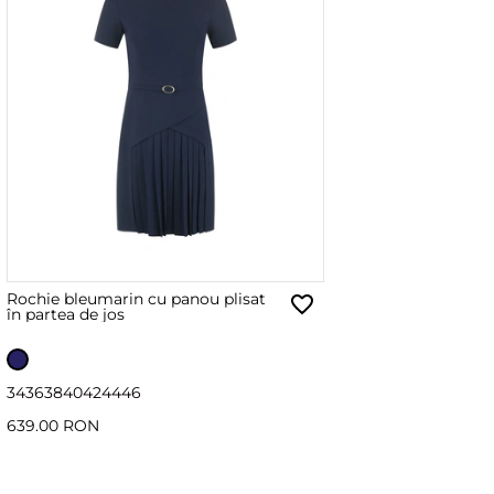
Rochie bleumarin cu panou plisat
în partea de jos
34
36
38
40
42
44
46
639.00 RON