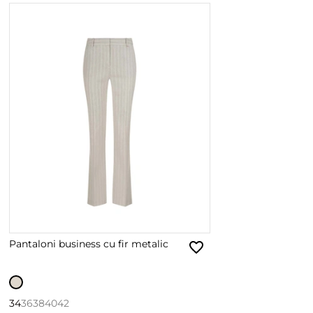
Pantaloni business cu fir metalic
34
36
38
40
42