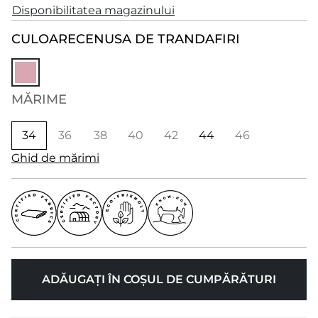
Disponibilitatea magazinului
CULOARE
CENUSA DE TRANDAFIRI
MĂRIME
34
36
38
40
42
44
46
Ghid de mărimi
ADĂUGAȚI ÎN COȘUL DE CUMPĂRĂTURI