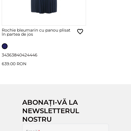
Rochie bleumarin cu panou plisat
în partea de jos
34
36
38
40
42
44
46
639.00 RON
ABONAȚI-VĂ LA
NEWSLETTERUL
NOSTRU