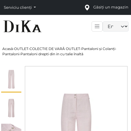
Găsiți un magazin
Serviciu clienți
Language sele
Acasă
›
OUTLET
›
COLECTIE DE VARĂ OUTLET
›
Pantaloni și Colanți
›
Pantaloni
›
Pantaloni drepti din in cu talie înaltă