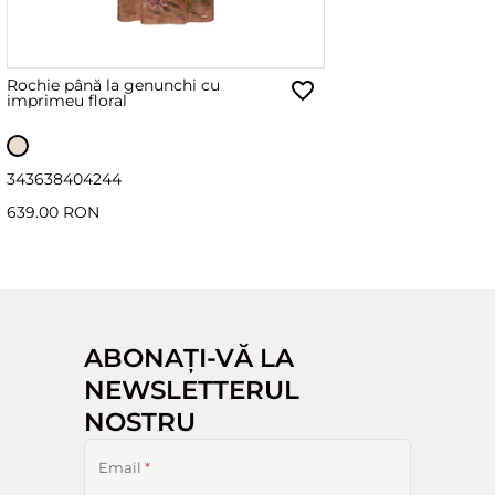
Rochie până la genunchi cu
imprimeu floral
34
36
38
40
42
44
639.00 RON
ABONAȚI-VĂ LA
NEWSLETTERUL
NOSTRU
Email
*