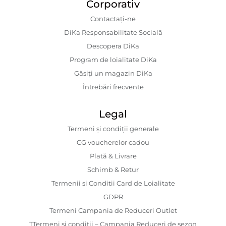
Corporativ
Contactaţi-ne
DiKa Responsabilitate Socială
Descopera DiKa
Program de loialitate DiKa
Găsiți un magazin DiKa
Întrebări frecvente
Legal
Termeni și condiții generale
CG voucherelor cadou
Plată & Livrare
Schimb & Retur
Termenii si Conditii Card de Loialitate
GDPR
Termeni Campania de Reduceri Outlet
TTermeni și condiții – Campania Reduceri de sezon