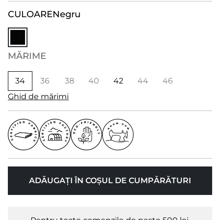
CULOARE
Negru
MĂRIME
34
36
38
40
42
44
46
Ghid de mărimi
ADĂUGAȚI ÎN COȘUL DE CUMPĂRĂTURI