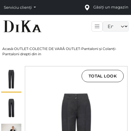
Găsiți un magazin
Serviciu clienți
Language sele
Acasă
›
OUTLET
›
COLECTIE DE VARĂ OUTLET
›
Pantaloni și Colanți
›
Pantaloni drepti din in
TOTAL LOOK