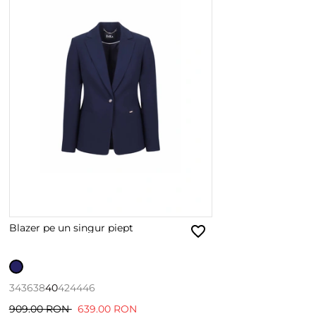
Blazer pe un singur piept
34
36
38
40
42
44
46
909.00 RON
639.00 RON