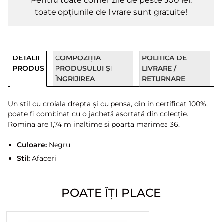
Pentru toate comenzile de peste 500 lei.
toate opțiunile de livrare sunt gratuite!
DETALII
COMPOZIȚIA
POLITICA DE
PRODUS
PRODUSULUI ȘI
LIVRARE /
ÎNGRIJIREA
RETURNARE
Un stil cu croiala drepta și cu pensa, din in certificat 100%,
poate fi combinat cu o jachetă asortată din colecție.
Romina are 1,74 m inaltime si poarta marimea 36.
Culoare:
Negru
Stil:
Afaceri
POATE ÎȚI PLACE