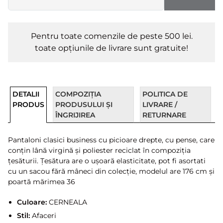
Pentru toate comenzile de peste 500 lei.
toate opțiunile de livrare sunt gratuite!
DETALII
COMPOZIȚIA
POLITICA DE
PRODUS
PRODUSULUI ȘI
LIVRARE /
ÎNGRIJIREA
RETURNARE
Pantaloni clasici business cu picioare drepte, cu pense, care
conțin lână virgină și poliester reciclat în compoziția
țesăturii. Țesătura are o ușoară elasticitate, pot fi asortati
cu un sacou fără mâneci din colecție, modelul are 176 cm și
poartă mărimea 36
Culoare:
CERNEALA
Stil:
Afaceri