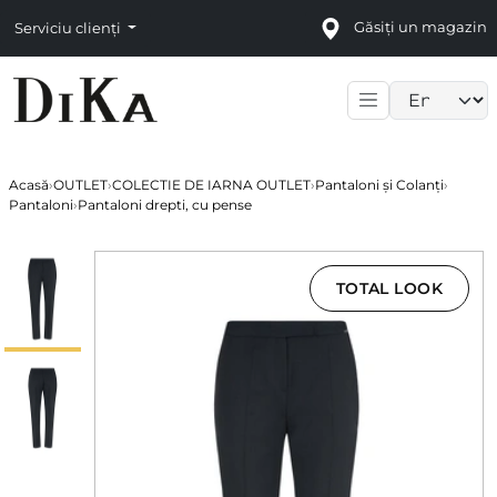
Găsiți un magazin
Serviciu clienți
Language sele
Acasă
›
OUTLET
›
COLECTIE DE IARNA OUTLET
›
Pantaloni și Colanți
›
Pantaloni
›
Pantaloni drepti, cu pense
TOTAL LOOK