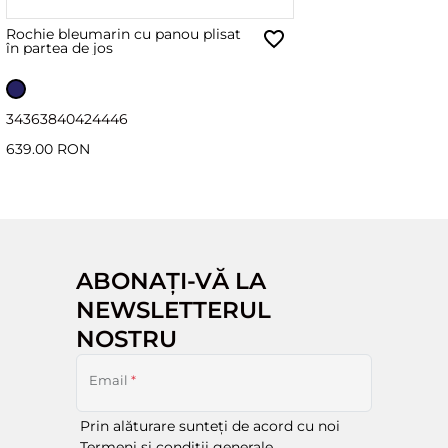
Rochie bleumarin cu panou plisat
în partea de jos
34
36
38
40
42
44
46
639.00 RON
ABONAȚI-VĂ LA
NEWSLETTERUL
NOSTRU
Email
*
Prin alăturare sunteți de acord cu noi
Termeni și condiții generale