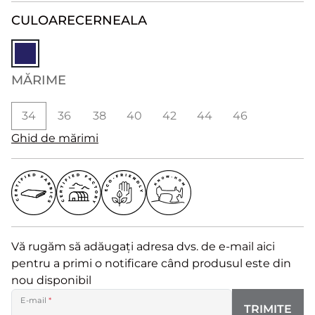
CULOARE
CERNEALA
MĂRIME
34
36
38
40
42
44
46
Ghid de mărimi
Vă rugăm să adăugați adresa dvs. de e-mail aici
pentru a primi o notificare când produsul este din
nou disponibil
E-mail
*
TRIMITE