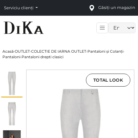
Găsiți un magazin
Serviciu clienți
Language sele
Acasă
›
OUTLET
›
COLECTIE DE IARNA OUTLET
›
Pantaloni și Colanți
›
Pantaloni
›
Pantaloni drepti clasici
TOTAL LOOK