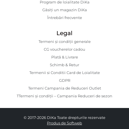
Program de loialitate DiKa
Găsiți un magazin DiKa
Întrebări frecvente
Legal
Termeni și condiții generale
CG voucherelor cadou
Plată & Livrare
Schimb & Retur
Termenii si Conditii Card de Loialitate
GDPR
Termeni Campania de Reduceri Outlet
TTermeni și condiții – Campania Reduceri de sezon
© 2017-2026 DiKa Toate drepturile rezervate
Produs de Softweb