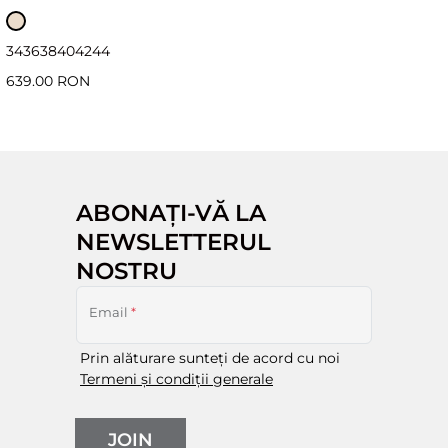
34
36
38
40
42
44
639.00 RON
ABONAȚI-VĂ LA
NEWSLETTERUL
NOSTRU
Email
*
Prin alăturare sunteți de acord cu noi
Termeni și condiții generale
JOIN