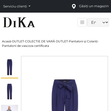
Găsiți un magazin
Serviciu clienți
Language sele
Acasă
›
OUTLET
›
COLECTIE DE VARĂ OUTLET
›
Pantaloni și Colanți
›
Pantaloni de vascoza certificata