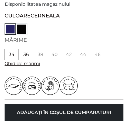
Disponibilitatea magazinului
CULOARE
CERNEALA
MĂRIME
34
36
38
40
42
44
46
Ghid de mărimi
ADĂUGAȚI ÎN COȘUL DE CUMPĂRĂTURI