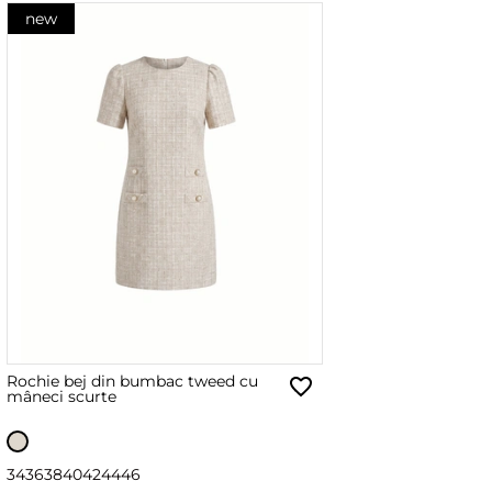
new
Rochie bej din bumbac tweed cu
mâneci scurte
34
36
38
40
42
44
46