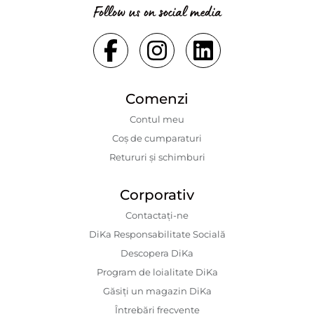
Follow us on social media
Comenzi
Contul meu
Coș de cumparaturi
Retururi și schimburi
Corporativ
Contactaţi-ne
DiKa Responsabilitate Socială
Descopera DiKa
Program de loialitate DiKa
Găsiți un magazin DiKa
Întrebări frecvente