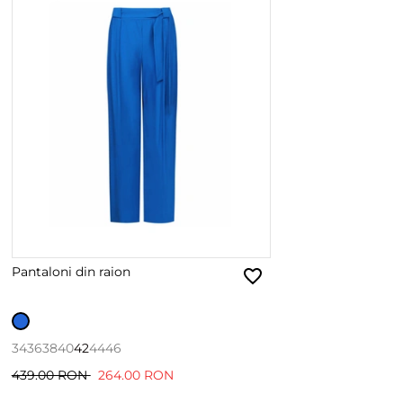
Pantaloni din raion
34
36
38
40
42
44
46
439.00 RON
264.00 RON