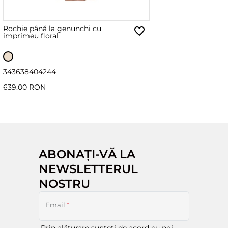
Rochie până la genunchi cu
imprimeu floral
34
36
38
40
42
44
639.00 RON
ABONAȚI-VĂ LA
NEWSLETTERUL
NOSTRU
Email
*
Prin alăturare sunteți de acord cu noi