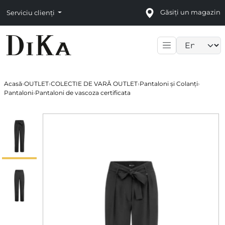
Găsiți un magazin
Serviciu clienți
Language sele
Acasă
›
OUTLET
›
COLECTIE DE VARĂ OUTLET
›
Pantaloni și Colanți
›
Pantaloni
›
Pantaloni de vascoza certificata