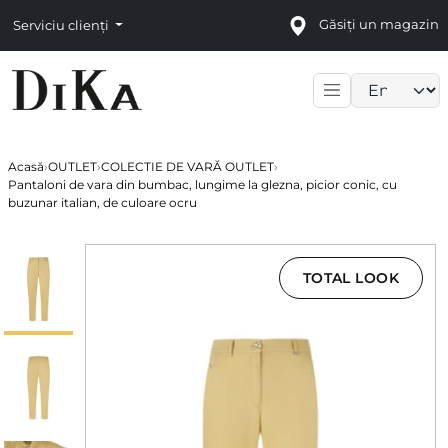
Găsiți un magazin
Serviciu clienți
Language sele
Acasă
›
OUTLET
›
COLECTIE DE VARĂ OUTLET
›
Pantaloni de vara din bumbac, lungime la glezna, picior conic, cu
buzunar italian, de culoare ocru
TOTAL LOOK