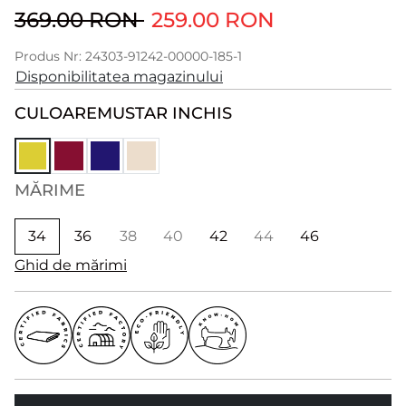
369.00 RON
259.00 RON
Produs Nr: 24303-91242-00000-185-1
Disponibilitatea magazinului
CULOARE
MUSTAR INCHIS
MĂRIME
34
36
38
40
42
44
46
Ghid de mărimi