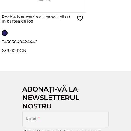
Rochie bleumarin cu panou plisat
în partea de jos
34
36
38
40
42
44
46
639.00 RON
ABONAȚI-VĂ LA
NEWSLETTERUL
NOSTRU
Email
*