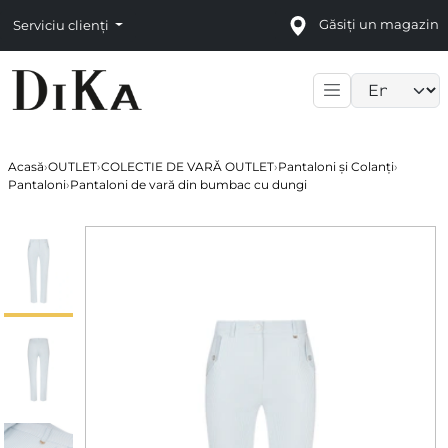
Găsiți un magazin
Serviciu clienți
Language sele
Acasă
›
OUTLET
›
COLECTIE DE VARĂ OUTLET
›
Pantaloni și Colanți
›
Pantaloni
›
Pantaloni de vară din bumbac cu dungi