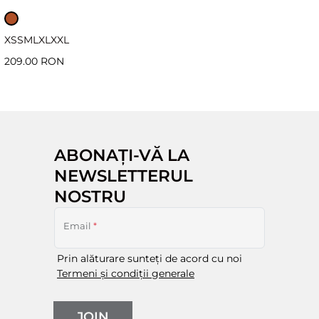
XS
S
M
L
XL
XXL
209.00 RON
ABONAȚI-VĂ LA
NEWSLETTERUL
NOSTRU
Email
*
Prin alăturare sunteți de acord cu noi
Termeni și condiții generale
JOIN