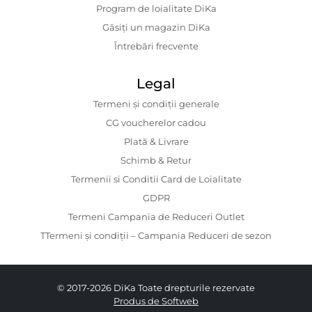
Program de loialitate DiKa
Găsiți un magazin DiKa
Întrebări frecvente
Legal
Termeni și condiții generale
CG voucherelor cadou
Plată & Livrare
Schimb & Retur
Termenii si Conditii Card de Loialitate
GDPR
Termeni Campania de Reduceri Outlet
TTermeni și condiții – Campania Reduceri de sezon
© 2017-2026 DiKa Toate drepturile rezervate
Produs de Softweb