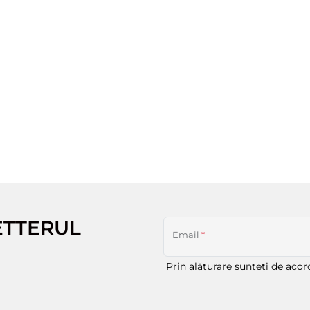
ETTERUL
Email
*
Prin alăturare sunteți de aco