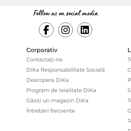
Follow us on social media
Corporativ
L
Contactaţi-ne
T
DiKa Responsabilitate Socială
C
Descopera DiKa
P
Program de loialitate DiKa
S
Găsiți un magazin DiKa
T
Întrebări frecvente
T