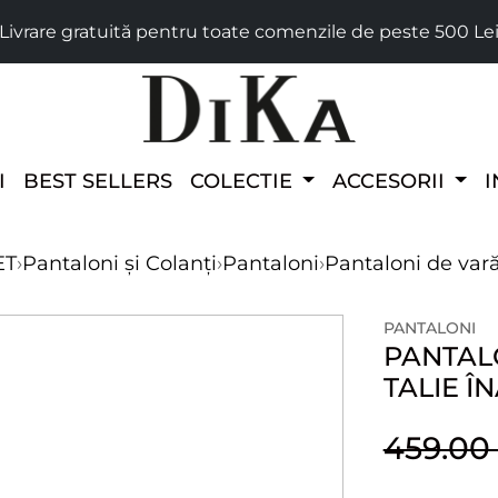
Livrare gratuită pentru toate comenzile de peste 500 Le
I
BEST SELLERS
COLECTIE
ACCESORII
I
ET
›
Pantaloni și Colanți
›
Pantaloni
›
Pantaloni de vară
PANTALONI
PANTAL
TALIE Î
459.0