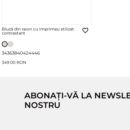
Bluză din raion cu imprimeu stilizat
contrastant
34
36
38
40
42
44
46
349.00 RON
ABONAȚI-VĂ LA NEWSL
NOSTRU