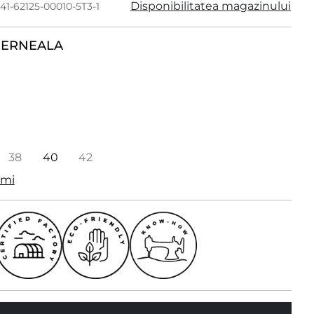
Disponibilitatea magazinului
41-62125-00010-5T3-1
CERNEALA
38
40
42
imi