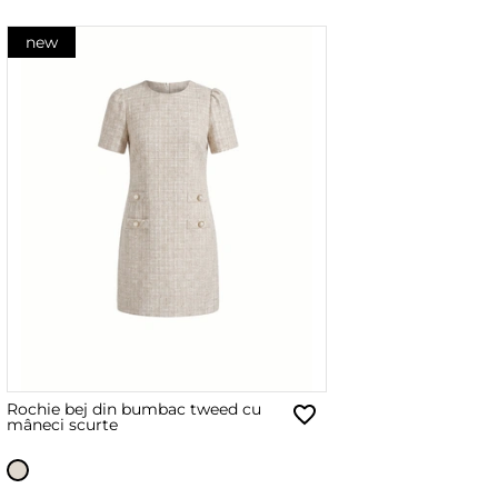
new
Rochie bej din bumbac tweed cu
mâneci scurte