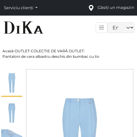
Găsiți un magazin
Serviciu clienți
Language sele
Acasă
›
OUTLET
›
COLECTIE DE VARĂ OUTLET
›
Pantaloni de vara albastru deschis din bumbac cu tiv