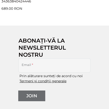
34
36
38
40
42
44
46
689.00 RON
ABONAȚI-VĂ LA
NEWSLETTERUL
NOSTRU
Email
*
Prin alăturare sunteți de acord cu noi
Termeni și condiții generale
JOIN