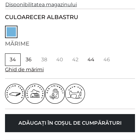
Disponibilitatea magazinului
CULOARE
CER ALBASTRU
MĂRIME
34
36
38
40
42
44
46
Ghid de mărimi
ADĂUGAȚI ÎN COȘUL DE CUMPĂRĂTURI