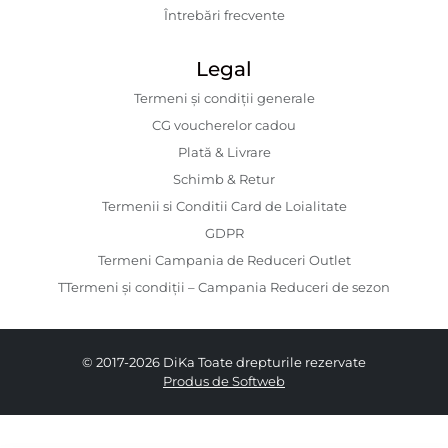
Întrebări frecvente
Legal
Termeni și condiții generale
CG voucherelor cadou
Plată & Livrare
Schimb & Retur
Termenii si Conditii Card de Loialitate
GDPR
Termeni Campania de Reduceri Outlet
TTermeni și condiții – Campania Reduceri de sezon
© 2017-2026 DiKa Toate drepturile rezervate
Produs de Softweb