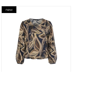
new
Bluză din raion cu imprimeu
stilizat contrastant