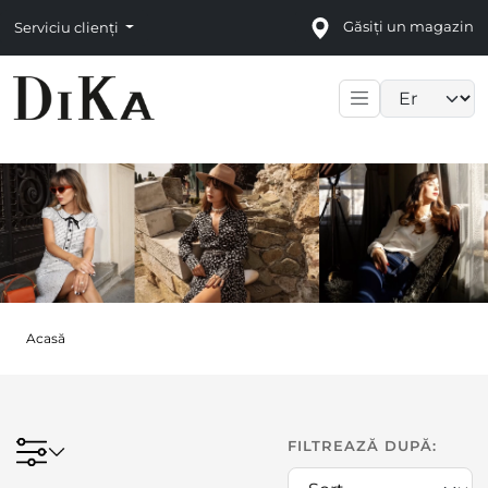
Găsiți un magazin
Serviciu clienți
Language sele
Acasă
FILTREAZĂ DUPĂ: