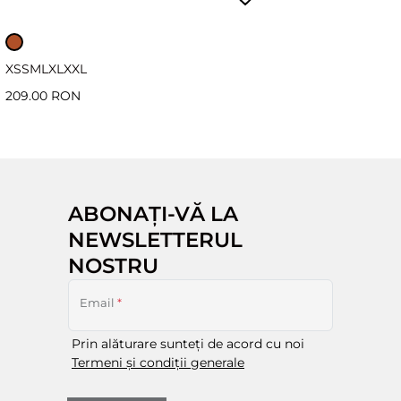
XS
S
M
L
XL
XXL
209.00 RON
ABONAȚI-VĂ LA
NEWSLETTERUL
NOSTRU
Email
*
Prin alăturare sunteți de acord cu noi
Termeni și condiții generale