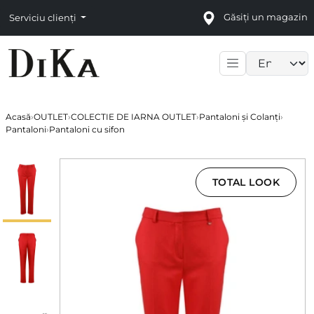
Găsiți un magazin
Serviciu clienți
Language sele
Acasă
›
OUTLET
›
COLECTIE DE IARNA OUTLET
›
Pantaloni și Colanți
›
Pantaloni
›
Pantaloni cu sifon
TOTAL LOOK