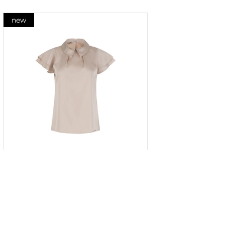
new
Bluză din șifon cu panglică în
nuanță bej