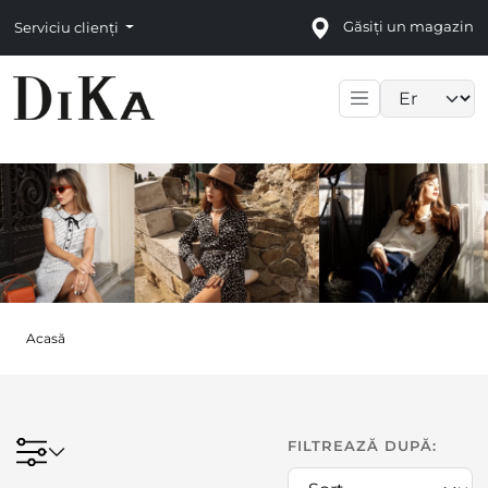
Găsiți un magazin
Serviciu clienți
Language sele
Acasă
FILTREAZĂ DUPĂ: