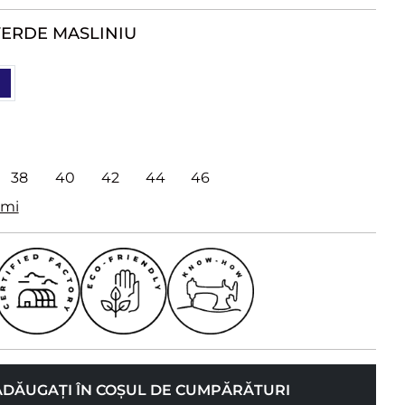
ERDE MASLINIU
38
40
42
44
46
imi
ADĂUGAȚI ÎN COȘUL DE CUMPĂRĂTURI