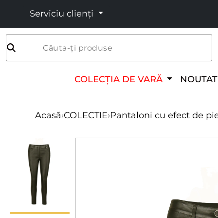
Serviciu clienți
Căuta-ți produse
COLECȚIA DE VARĂ
NOUTAT
Acasă
›
COLECTIE
›
Pantaloni cu efect de pi