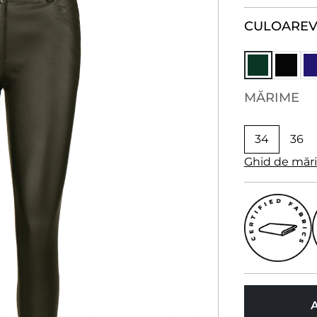
CULOARE
V
MĂRIME
34
36
Ghid de măr