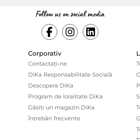
Follow us on social media
Corporativ
L
Contactaţi-ne
T
DiKa Responsabilitate Socială
C
Descopera DiKa
P
Program de loialitate DiKa
S
Găsiți un magazin DiKa
T
Întrebări frecvente
T