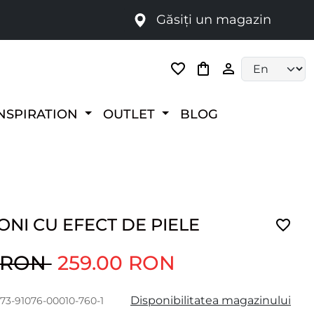
Găsiți un magazin
i
Language selec
NSPIRATION
OUTLET
BLOG
NI CU EFECT DE PIELE
0 RON
259.00 RON
Disponibilitatea magazinului
273-91076-00010-760-1