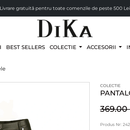
Livrare gratuită pentru toate comenzile de peste 500 Le
I
BEST SELLERS
COLECTIE
ACCESORII
I
ele
COLECTIE
PANTALO
369.0
Produs Nr: 24