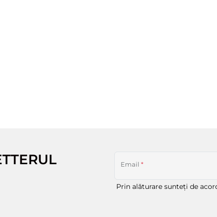
ETTERUL
Email
*
Prin alăturare sunteți de aco