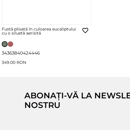
Fustă plisată în culoarea eucaliptului
cu o siluetă aerisită
34
36
38
40
42
44
46
349.00 RON
ABONAȚI-VĂ LA NEWSL
NOSTRU