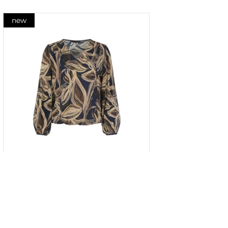
new
Bluză din raion cu imprimeu
stilizat contrastant