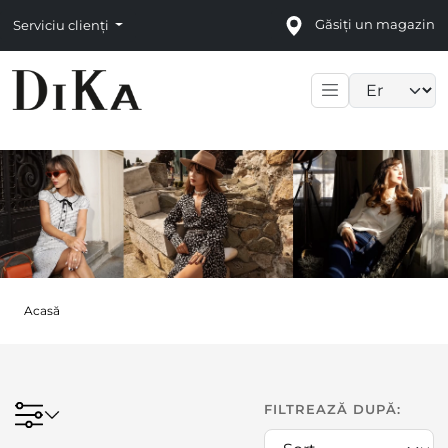
Găsiți un magazin
Serviciu clienți
Language sele
Acasă
FILTREAZĂ DUPĂ: