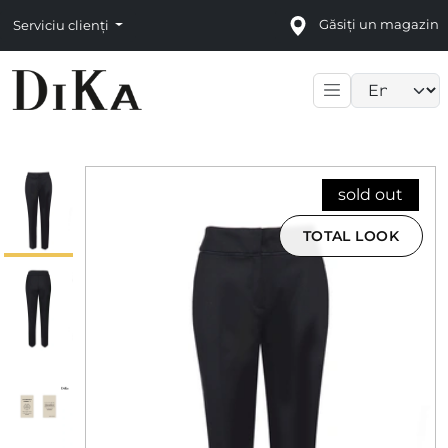
Găsiți un magazin
Serviciu clienți
Language sele
sold out
TOTAL LOOK