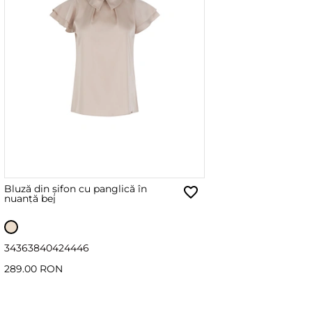
Bluză din șifon cu panglică în
nuanță bej
34
36
38
40
42
44
46
289.00 RON