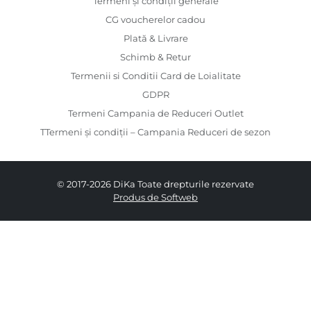
Termeni și condiții generale
CG voucherelor cadou
Plată & Livrare
Schimb & Retur
Termenii si Conditii Card de Loialitate
GDPR
Termeni Campania de Reduceri Outlet
TTermeni și condiții – Campania Reduceri de sezon
© 2017-2026 DiKa Toate drepturile rezervate
Produs de Softweb