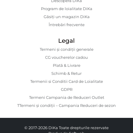
Descopera DiKa
Program de loialitate DiKa
Găsiți un magazin DiKa
Întrebări frecvente
Legal
Termeni și condiții generale
CG voucherelor cadou
Plată & Livrare
Schimb & Retur
Termenii si Conditii Card de Loialitate
GDPR
Termeni Campania de Reduceri Outlet
TTermeni și condiții – Campania Reduceri de sezon
© 2017-2026 DiKa Toate drepturile rezervate