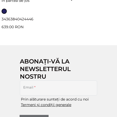
în partea de jos
34
36
38
40
42
44
46
639.00 RON
ABONAȚI-VĂ LA
NEWSLETTERUL
NOSTRU
Email
*
Prin alăturare sunteți de acord cu noi
Termeni și condiții generale