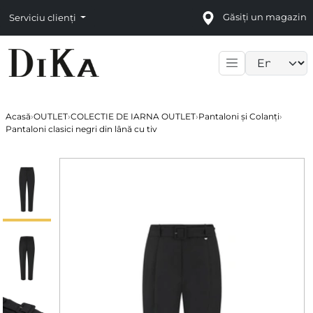
Găsiți un magazin
Serviciu clienți
Language sele
Acasă
›
OUTLET
›
COLECTIE DE IARNA OUTLET
›
Pantaloni și Colanți
›
Pantaloni clasici negri din lână cu tiv