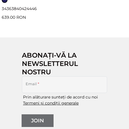
34
36
38
40
42
44
46
639.00 RON
ABONAȚI-VĂ LA
NEWSLETTERUL
NOSTRU
Email
*
Prin alăturare sunteți de acord cu noi
Termeni și condiții generale
JOIN