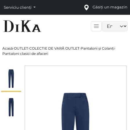
Găsiți un magazin
Serviciu clienți
Language sele
Acasă
›
OUTLET
›
COLECTIE DE VARĂ OUTLET
›
Pantaloni și Colanți
›
Pantaloni clasici de afaceri