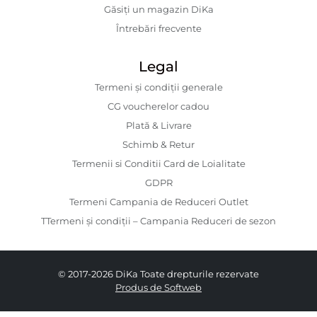
Găsiți un magazin DiKa
Întrebări frecvente
Legal
Termeni și condiții generale
CG voucherelor cadou
Plată & Livrare
Schimb & Retur
Termenii si Conditii Card de Loialitate
GDPR
Termeni Campania de Reduceri Outlet
TTermeni și condiții – Campania Reduceri de sezon
© 2017-2026 DiKa Toate drepturile rezervate
Produs de Softweb