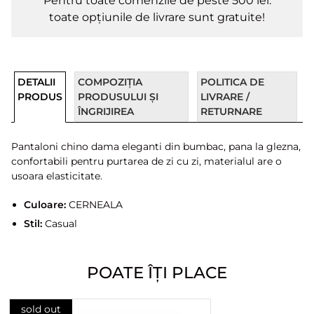
Pentru toate comenzile de peste 500 lei.
toate opțiunile de livrare sunt gratuite!
DETALII
COMPOZIȚIA
POLITICA DE
PRODUS
PRODUSULUI ȘI
LIVRARE /
ÎNGRIJIREA
RETURNARE
Pantaloni chino dama eleganti din bumbac, pana la glezna,
confortabili pentru purtarea de zi cu zi, materialul are o
usoara elasticitate.
Culoare:
CERNEALA
Stil:
Casual
POATE ÎȚI PLACE
sold out