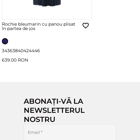
Rochie bleumarin cu panou plisat
în partea de jos
34
36
38
40
42
44
46
639.00 RON
ABONAȚI-VĂ LA
NEWSLETTERUL
NOSTRU
Email
*