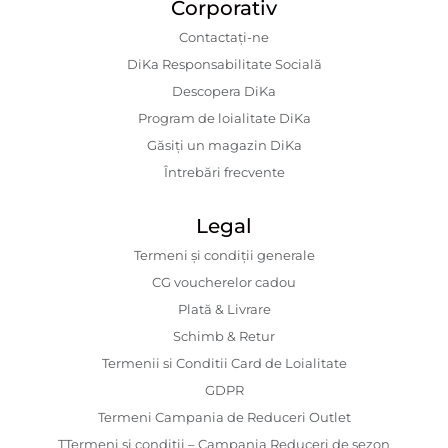
Corporativ
Contactaţi-ne
DiKa Responsabilitate Socială
Descopera DiKa
Program de loialitate DiKa
Găsiți un magazin DiKa
Întrebări frecvente
Legal
Termeni și condiții generale
CG voucherelor cadou
Plată & Livrare
Schimb & Retur
Termenii si Conditii Card de Loialitate
GDPR
Termeni Campania de Reduceri Outlet
TTermeni și condiții – Campania Reduceri de sezon