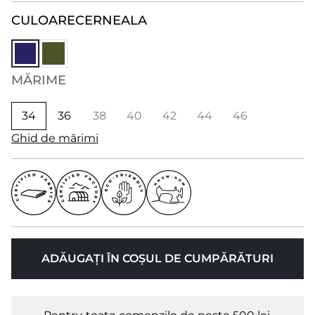
CULOARE
CERNEALA
MĂRIME
34
36
38
40
42
44
46
Ghid de mărimi
ADĂUGAȚI ÎN COȘUL DE CUMPĂRĂTURI