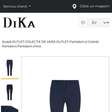
Găsiți un magazin
Serviciu clienți
Language sele
Acasă
›
OUTLET
›
COLECTIE DE VARĂ OUTLET
›
Pantaloni și Colanți
›
Pantaloni
›
Pantaloni chino