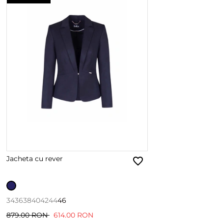
Jacheta cu rever
34
36
38
40
42
44
46
879.00 RON
614.00 RON