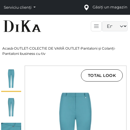
Găsiți un magazin
Serviciu clienți
Language sele
Acasă
›
OUTLET
›
COLECTIE DE VARĂ OUTLET
›
Pantaloni și Colanți
›
Pantaloni business cu tiv
TOTAL LOOK