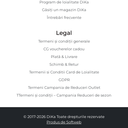
Program de loialitate DiKa
Găsiți un magazin DiKa
Întrebări frecvente
Legal
Termeni și condiții generale
CG voucherelor cadou
Plată & Livrare
Schimb & Retur
Termenii si Conditii Card de Loialitate
GDPR
Termeni Campania de Reduceri Outlet
TTermeni și condiții – Campania Reduceri de sezon
© 2017-2026 DiKa Toate drepturile rezervate
Produs de Softweb