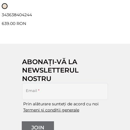
34
36
38
40
42
44
639.00 RON
ABONAȚI-VĂ LA
NEWSLETTERUL
NOSTRU
Email
*
Prin alăturare sunteți de acord cu noi
Termeni și condiții generale
JOIN