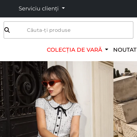
Serviciu clienți
Căuta-ți produse
COLECȚIA DE VARĂ
NOUTAT