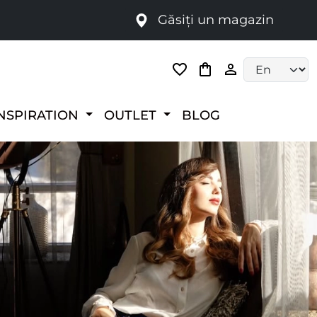
Găsiți un magazin
i
Language selec
NSPIRATION
OUTLET
BLOG