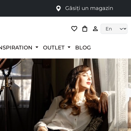
Găsiți un magazin
i
Language selec
NSPIRATION
OUTLET
BLOG