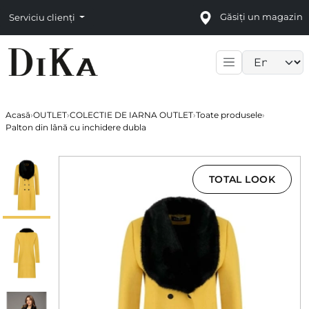
Găsiți un magazin
Serviciu clienți
Language sele
Acasă
›
OUTLET
›
COLECTIE DE IARNA OUTLET
›
Toate produsele
›
Palton din lână cu inchidere dubla
TOTAL LOOK