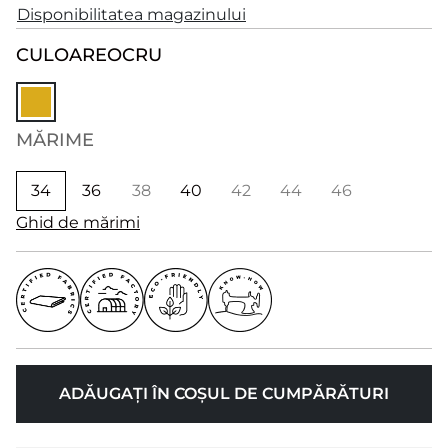
Disponibilitatea magazinului
CULOARE
OCRU
MĂRIME
34
36
38
40
42
44
46
Ghid de mărimi
ADĂUGAȚI ÎN COȘUL DE CUMPĂRĂTURI