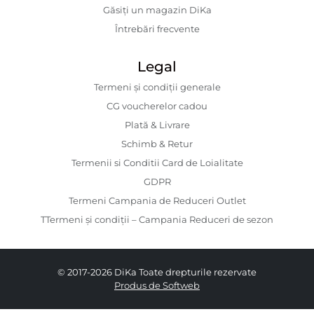
Găsiți un magazin DiKa
Întrebări frecvente
Legal
Termeni și condiții generale
CG voucherelor cadou
Plată & Livrare
Schimb & Retur
Termenii si Conditii Card de Loialitate
GDPR
Termeni Campania de Reduceri Outlet
TTermeni și condiții – Campania Reduceri de sezon
© 2017-2026 DiKa Toate drepturile rezervate
Produs de Softweb