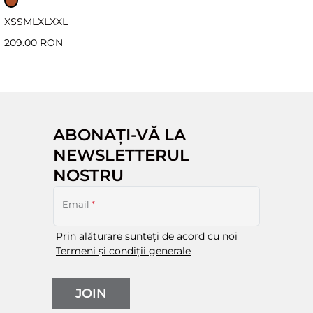
XS
S
M
L
XL
XXL
209.00 RON
ABONAȚI-VĂ LA
NEWSLETTERUL
NOSTRU
Email
*
Prin alăturare sunteți de acord cu noi
Termeni și condiții generale
JOIN