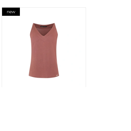
new
Top cu fir metalic în culoarea țiglă