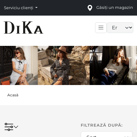
Găsiți un magazin
Serviciu clienți
Language sele
Acasă
FILTREAZĂ DUPĂ: