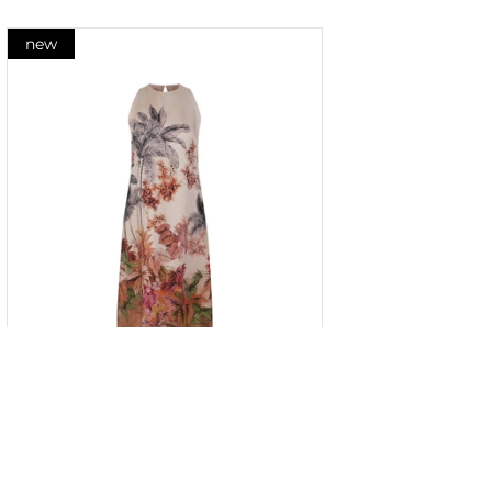
new
Rochie până la genunchi cu
imprimeu floral