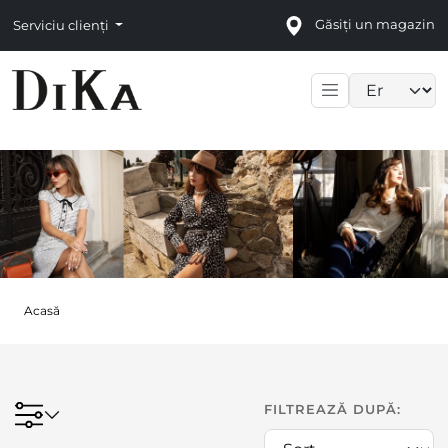
Găsiți un magazin
Serviciu clienți
Language sele
Acasă
FILTREAZĂ DUPĂ: