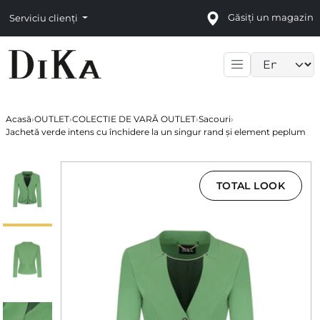
Găsiți un magazin
Serviciu clienți
Language sele
Acasă
›
OUTLET
›
COLECTIE DE VARĂ OUTLET
›
Sacouri
›
Jachetă verde intens cu închidere la un singur rand și element peplum
TOTAL LOOK