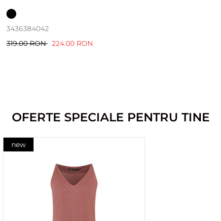
34
36
38
40
42
319.00 RON
224.00 RON
OFERTE SPECIALE PENTRU TINE
new