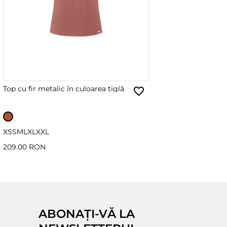
Top cu fir metalic în culoarea țiglă
XS
S
M
L
XL
XXL
209.00 RON
ABONAȚI-VĂ LA