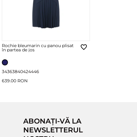
Rochie bleumarin cu panou plisat
în partea de jos
34
36
38
40
42
44
46
639.00 RON
ABONAȚI-VĂ LA
NEWSLETTERUL