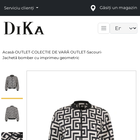
Găsiți un magazin
Serviciu clienți
Language sele
Acasă
›
OUTLET
›
COLECTIE DE VARĂ OUTLET
›
Sacouri
›
Jachetă bomber cu imprimeu geometric