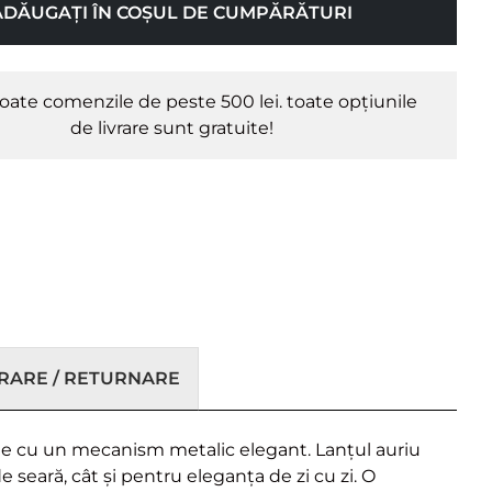
ADĂUGAȚI ÎN COȘUL DE CUMPĂRĂTURI
oate comenzile de peste 500 lei. toate opțiunile
de livrare sunt gratuite!
VRARE / RETURNARE
de cu un mecanism metalic elegant. Lanțul auriu
 seară, cât și pentru eleganța de zi cu zi. O