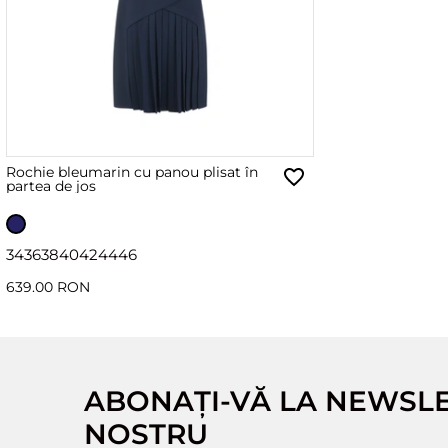
Rochie bleumarin cu panou plisat în
partea de jos
34
36
38
40
42
44
46
639.00 RON
ABONAȚI-VĂ LA NEWSL
NOSTRU