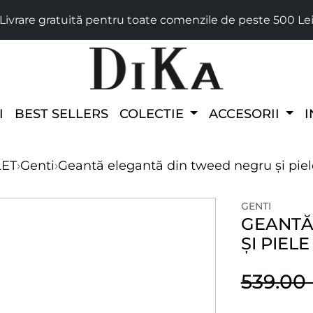
Livrare gratuită pentru toate comenzile de peste 500 Le
I
BEST SELLERS
COLECTIE
ACCESORII
I
LET
›
Genti
›
Geantă elegantă din tweed negru și piel
GENTI
GEANTĂ
ȘI PIELE
539.0