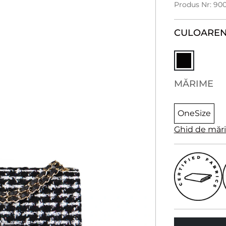
Produs Nr: 90
CULOARE
N
MĂRIME
OneSize
Ghid de măr