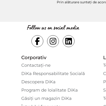
Prin alăturare sunteți de aco
Follow us on social media
Corporativ
L
Contactaţi-ne
T
DiKa Responsabilitate Socială
C
Descopera DiKa
P
Program de loialitate DiKa
S
Găsiți un magazin DiKa
T