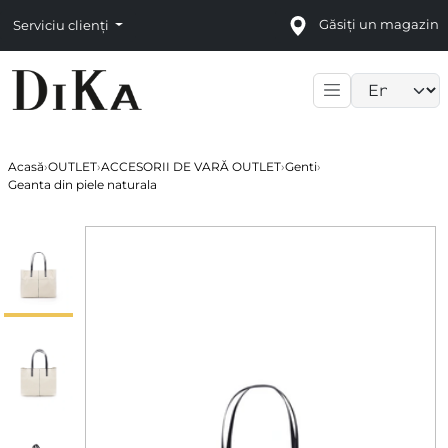
Găsiți un magazin
Serviciu clienți
Language sele
Acasă
›
OUTLET
›
ACCESORII DE VARĂ OUTLET
›
Genti
›
Geanta din piele naturala