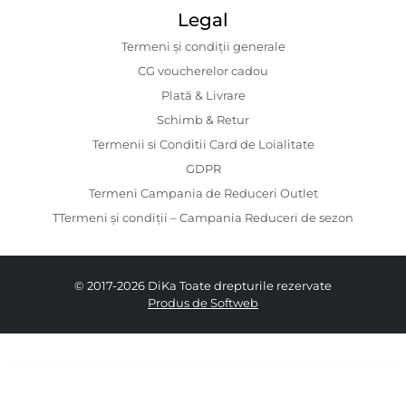
Legal
Termeni și condiții generale
CG voucherelor cadou
Plată & Livrare
Schimb & Retur
Termenii si Conditii Card de Loialitate
GDPR
Termeni Campania de Reduceri Outlet
TTermeni și condiții – Campania Reduceri de sezon
© 2017-2026 DiKa Toate drepturile rezervate
Produs de Softweb
819.00 RON
574.00 RON