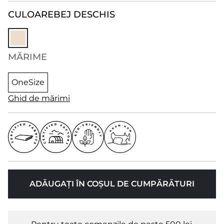
CULOARE
BEJ DESCHIS
MĂRIME
OneSize
Ghid de mărimi
ADĂUGAȚI ÎN COȘUL DE CUMPĂRĂTURI