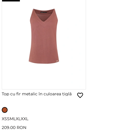
Top cu fir metalic în culoarea țiglă
XS
S
M
L
XL
XXL
209.00 RON