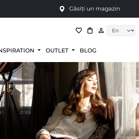
Găsiți un magazin
i
Language selec
NSPIRATION
OUTLET
BLOG