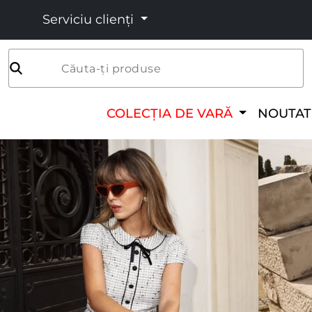
Serviciu clienți
Căuta-ți produse
COLECȚIA DE VARĂ
NOUTAT