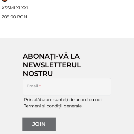
XS
S
M
L
XL
XXL
209.00 RON
ABONAȚI-VĂ LA
NEWSLETTERUL
NOSTRU
Email
*
Prin alăturare sunteți de acord cu noi
Termeni și condiții generale
JOIN