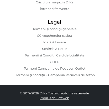
Găsiți un magazin DiKa
Întrebări frecvente
Legal
Termeni și condiții generale
CG voucherelor cadou
Plată & Livrare
Schimb & Retur
Termenii si Conditii Card de Loialitate
GDPR
Termeni Campania de Reduceri Outlet
TTermeni și condiții – Campania Reduceri de sezon
© 2017-2026 DiKa Toate drepturile rezervate
Produs de Softweb