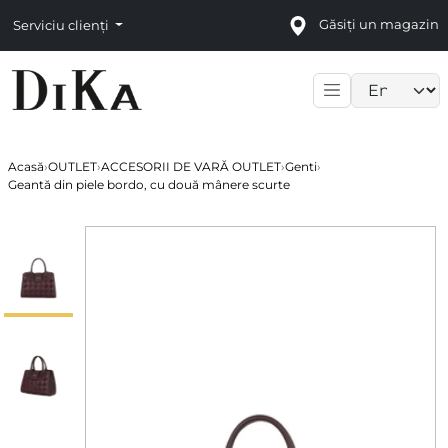
Găsiți un magazin
Serviciu clienți
Language sele
Acasă
›
OUTLET
›
ACCESORII DE VARĂ OUTLET
›
Genti
›
Geantă din piele bordo, cu două mânere scurte