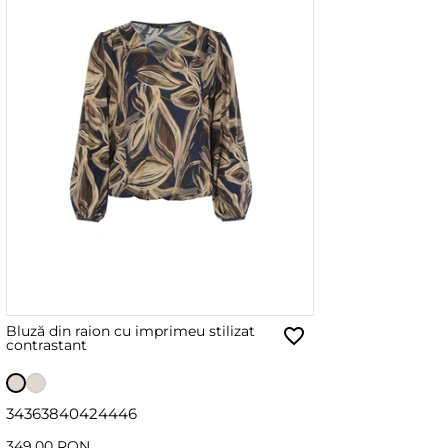
Bluză din raion cu imprimeu stilizat
contrastant
34
36
38
40
42
44
46
349.00 RON