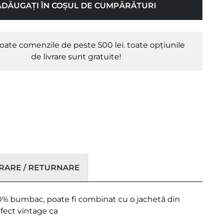
ADĂUGAȚI ÎN COȘUL DE CUMPĂRĂTURI
oate comenzile de peste 500 lei. toate opțiunile
de livrare sunt gratuite!
VRARE / RETURNARE
100% bumbac, poate fi combinat cu o jachetă din
efect vintage ca