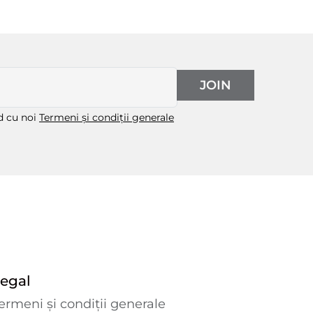
JOIN
rd cu noi
Termeni și condiții generale
egal
ermeni și condiții generale