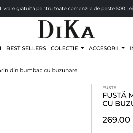
Livrare gratuită pentru toate comenzile de peste 500 Le
I
BEST SELLERS
COLECTIE
ACCESORII
I
arin din bumbac cu buzunare
FUSTE
FUSTĂ 
CU BUZ
269.00