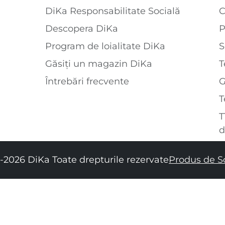
DiKa Responsabilitate Socială
C
Descopera DiKa
P
Program de loialitate DiKa
S
Găsiți un magazin DiKa
T
Întrebări frecvente
T
T
d
-2026 DiKa Toate drepturile rezervate
Produs de S
34
36
38
40
42
44