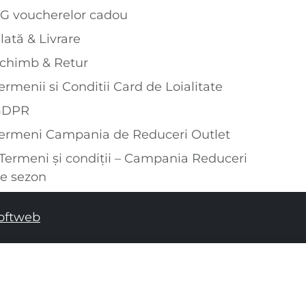
G voucherelor cadou
lată & Livrare
chimb & Retur
ermenii si Conditii Card de Loialitate
GDPR
ermeni Campania de Reduceri Outlet
Termeni și condiții – Campania Reduceri
e sezon
oftweb
ADĂUGAȚI ÎN COȘUL DE CUMPĂRĂTURI