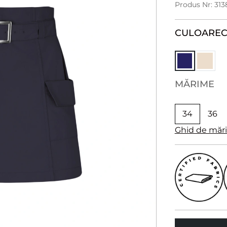
Produs Nr: 31
CULOARE
MĂRIME
34
36
Ghid de măr