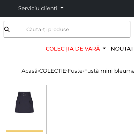
Serviciu clienți
Căuta-ți produse
COLECȚIA DE VARĂ
NOUTAT
Acasă
›
COLECTIE
›
Fuste
›
Fustă mini bleum