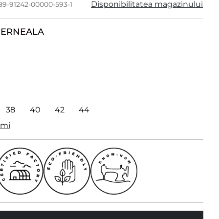
Disponibilitatea magazinului
389-91242-00000-593-1
CERNEALA
38
40
42
44
imi