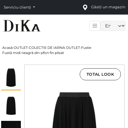
Găsiți un magazin
Serviciu clienți
Language sele
Acasă
›
OUTLET
›
COLECTIE DE IARNA OUTLET
›
Fuste
›
Fustă midi neagră din șifon fin plisat
TOTAL LOOK