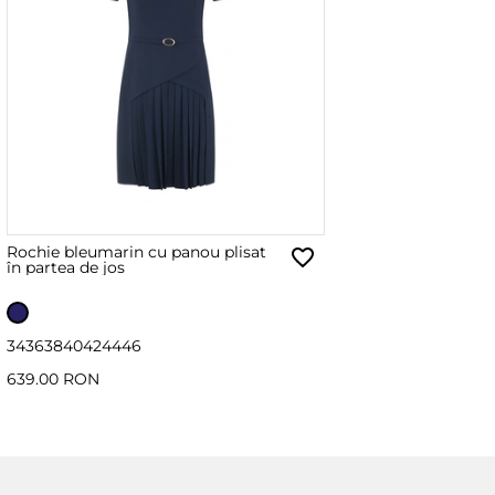
Rochie bleumarin cu panou plisat
în partea de jos
34
36
38
40
42
44
46
639.00 RON