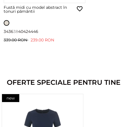
Fustă midi cu model abstract în
tonuri pământii
34
36
38
40
42
44
46
339.00 RON
239.00 RON
OFERTE SPECIALE PENTRU TINE
new