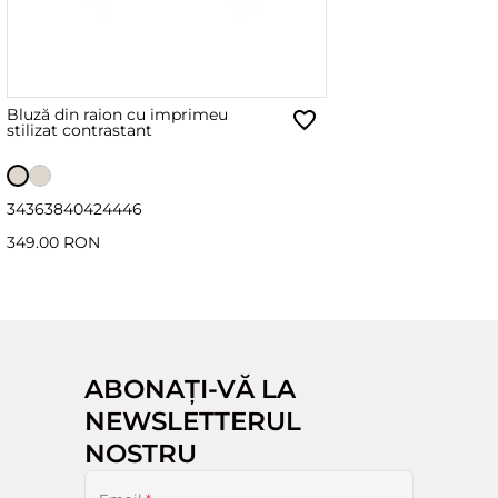
Bluză din raion cu imprimeu
stilizat contrastant
34
36
38
40
42
44
46
349.00 RON
ABONAȚI-VĂ LA
NEWSLETTERUL
NOSTRU