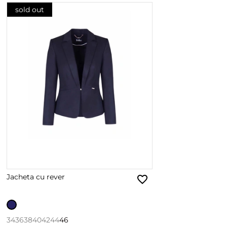
sold out
Jacheta cu rever
34
36
38
40
42
44
46