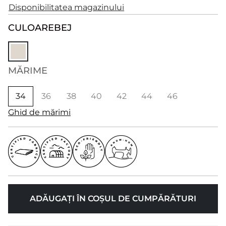
Disponibilitatea magazinului
CULOARE
BEJ
MĂRIME
34
36
38
40
42
44
46
Ghid de mărimi
ADĂUGAȚI ÎN COȘUL DE CUMPĂRĂTURI