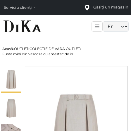
Găsiți un magazin
Serviciu clienți
Language sele
Acasă
›
OUTLET
›
COLECTIE DE VARĂ OUTLET
›
Fusta midi din vascoza cu amestec de in