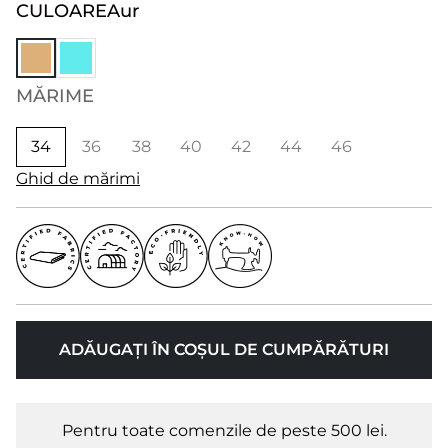
CULOARE
Aur
MĂRIME
34
36
38
40
42
44
46
Ghid de mărimi
ADĂUGAȚI ÎN COȘUL DE CUMPĂRĂTURI
Pentru toate comenzile de peste 500 lei.