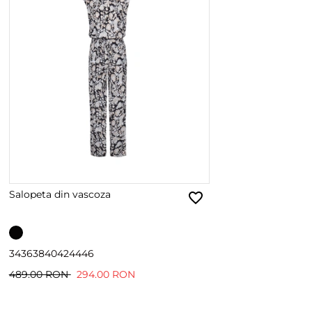
Salopeta din vascoza
34
36
38
40
42
44
46
489.00 RON
294.00 RON