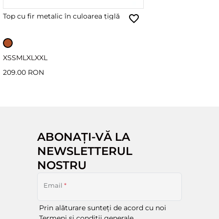
Top cu fir metalic în culoarea țiglă
XS
S
M
L
XL
XXL
209.00 RON
ABONAȚI-VĂ LA
NEWSLETTERUL
NOSTRU
Email
*
Prin alăturare sunteți de acord cu noi
Termeni și condiții generale