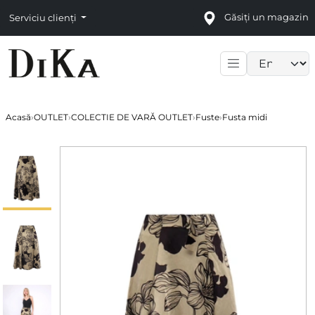
Găsiți un magazin
Serviciu clienți
Language sele
Acasă
›
OUTLET
›
COLECTIE DE VARĂ OUTLET
›
Fuste
›
Fusta midi