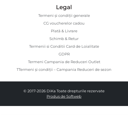
Legal
Termeni și condiții generale
CG voucherelor cadou
Plată & Livrare
Schimb & Retur
Termenii si Conditii Card de Loialitate
GDPR
Termeni Campania de Reduceri Outlet
TTermeni și condiții – Campania Reduceri de sezon
© 2017-2026 DiKa Toate drepturile rezervate
Produs de Softweb
409.00 RON
244.00 RON