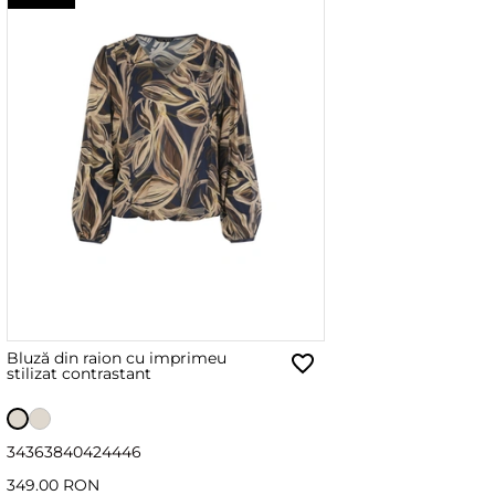
Bluză din raion cu imprimeu
stilizat contrastant
34
36
38
40
42
44
46
349.00 RON