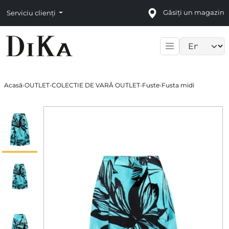
Găsiți un magazin
Serviciu clienți
Language sele
Acasă
›
OUTLET
›
COLECTIE DE VARĂ OUTLET
›
Fuste
›
Fusta midi