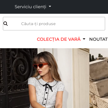
Serviciu clienți
Căuta-ți produse
COLECȚIA DE VARĂ
NOUTAT