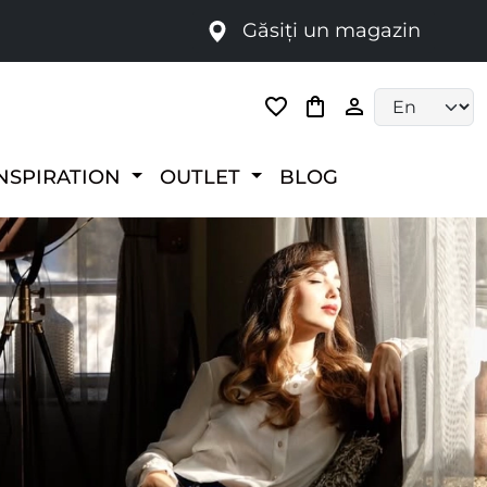
Găsiți un magazin
i
Language selec
NSPIRATION
OUTLET
BLOG