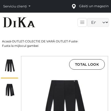
Găsiți un magazin
Serviciu clienți
Language sele
Acasă
›
OUTLET
›
COLECTIE DE VARĂ OUTLET
›
Fuste
›
Fusta la mijlocul gambei
TOTAL LOOK