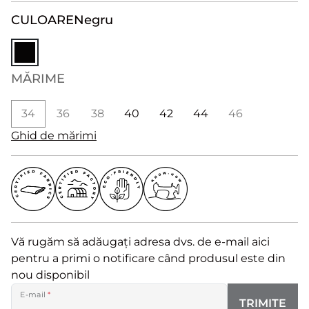
CULOARE
Negru
MĂRIME
34
36
38
40
42
44
46
Ghid de mărimi
Vă rugăm să adăugați adresa dvs. de e-mail aici
pentru a primi o notificare când produsul este din
nou disponibil
E-mail
*
TRIMITE