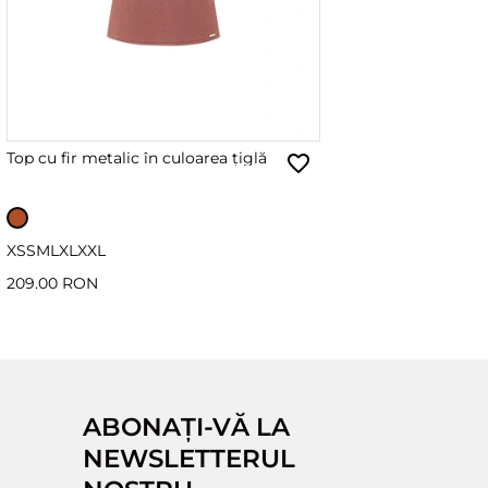
Top cu fir metalic în culoarea țiglă
XS
S
M
L
XL
XXL
209.00 RON
ABONAȚI-VĂ LA
NEWSLETTERUL