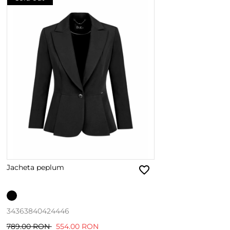
Jacheta peplum
34
36
38
40
42
44
46
789.00 RON
554.00 RON