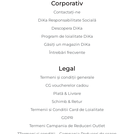
Corporativ
Contactaţi-ne
DiKa Responsabilitate Socială
Descopera DiKa
Program de loialitate DiKa
Găsiți un magazin DiKa
Întrebări frecvente
Legal
Termeni și condiții generale
CG voucherelor cadou
Plată & Livrare
Schimb & Retur
Termenii si Conditii Card de Loialitate
GDPR
Termeni Campania de Reduceri Outlet
TTermeni și condiții – Campania Reduceri de sezon