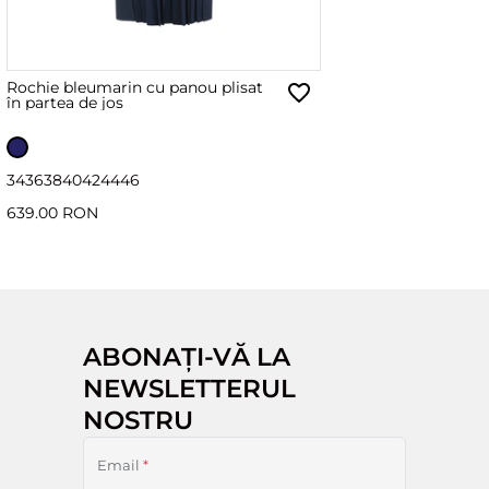
Rochie bleumarin cu panou plisat
în partea de jos
34
36
38
40
42
44
46
639.00 RON
ABONAȚI-VĂ LA
NEWSLETTERUL
NOSTRU
Email
*