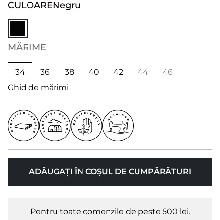
CULOARE
Negru
MĂRIME
34
36
38
40
42
44
46
Ghid de mărimi
ADĂUGAȚI ÎN COȘUL DE CUMPĂRĂTURI
Pentru toate comenzile de peste 500 lei.