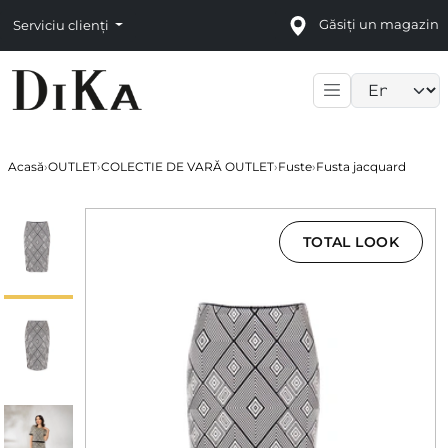
Găsiți un magazin
Serviciu clienți
Language sele
Acasă
›
OUTLET
›
COLECTIE DE VARĂ OUTLET
›
Fuste
›
Fusta jacquard
TOTAL LOOK