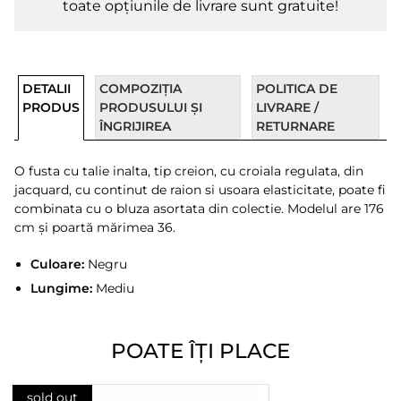
toate opțiunile de livrare sunt gratuite!
DETALII
COMPOZIȚIA
POLITICA DE
PRODUS
PRODUSULUI ȘI
LIVRARE /
ÎNGRIJIREA
RETURNARE
O fusta cu talie inalta, tip creion, cu croiala regulata, din
jacquard, cu continut de raion si usoara elasticitate, poate fi
combinata cu o bluza asortata din colectie. Modelul are 176
cm și poartă mărimea 36.
Culoare:
Negru
Lungime:
Mediu
POATE ÎȚI PLACE
sold out