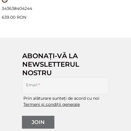
34
36
38
40
42
44
639.00 RON
ABONAȚI-VĂ LA
NEWSLETTERUL
NOSTRU
Email
*
Prin alăturare sunteți de acord cu noi
Termeni și condiții generale
JOIN