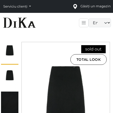
Găsiți un magazin
Serviciu clienți
Language sele
sold out
TOTAL LOOK