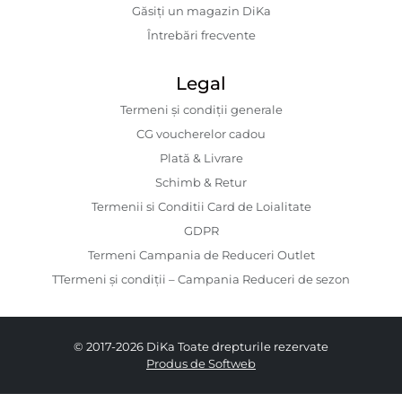
Găsiți un magazin DiKa
Întrebări frecvente
Legal
Termeni și condiții generale
CG voucherelor cadou
Plată & Livrare
Schimb & Retur
Termenii si Conditii Card de Loialitate
GDPR
Termeni Campania de Reduceri Outlet
TTermeni și condiții – Campania Reduceri de sezon
© 2017-2026 DiKa Toate drepturile rezervate
Produs de Softweb