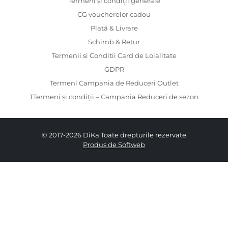
Termeni și condiții generale
CG voucherelor cadou
Plată & Livrare
Schimb & Retur
Termenii si Conditii Card de Loialitate
GDPR
Termeni Campania de Reduceri Outlet
TTermeni și condiții – Campania Reduceri de sezon
© 2017-2026 DiKa Toate drepturile rezervate
Produs de Softweb