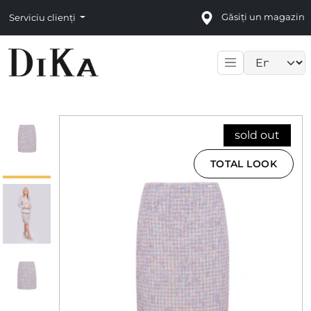
Găsiți un magazin
Serviciu clienți
Language sele
sold out
TOTAL LOOK