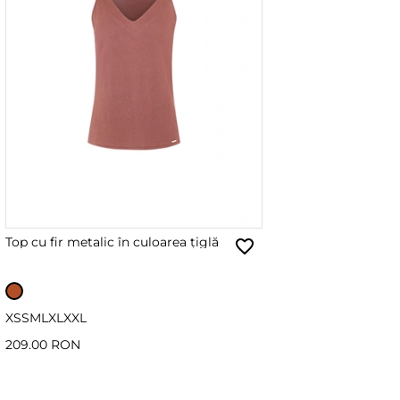
Top cu fir metalic în culoarea țiglă
XS
S
M
L
XL
XXL
209.00 RON