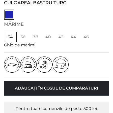
CULOARE
ALBASTRU TURC
MĂRIME
34
36
38
40
42
44
46
Ghid de mărimi
ADĂUGAȚI ÎN COȘUL DE CUMPĂRĂTURI
Pentru toate comenzile de peste 500 lei.