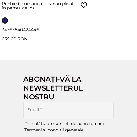
Rochie bleumarin cu panou plisat
în partea de jos
34
36
38
40
42
44
46
639.00 RON
ABONAȚI-VĂ LA
NEWSLETTERUL
NOSTRU
Email
*
Prin alăturare sunteți de acord cu noi
Termeni și condiții generale