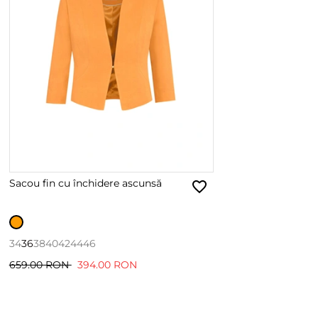
Sacou fin cu închidere ascunsă
34
36
38
40
42
44
46
659.00 RON
394.00 RON