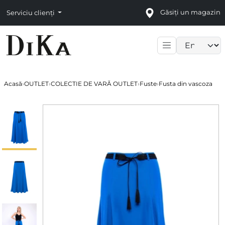
Găsiți un magazin
Serviciu clienți
Language sele
Acasă
›
OUTLET
›
COLECTIE DE VARĂ OUTLET
›
Fuste
›
Fusta din vascoza