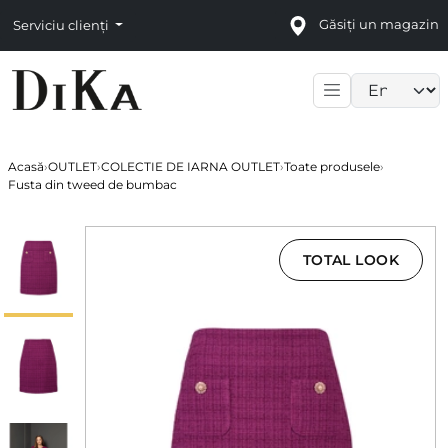
Găsiți un magazin
Serviciu clienți
Language sele
Acasă
›
OUTLET
›
COLECTIE DE IARNA OUTLET
›
Toate produsele
›
Fusta din tweed de bumbac
TOTAL LOOK