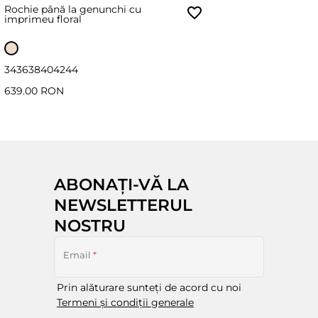
Rochie până la genunchi cu
imprimeu floral
34
36
38
40
42
44
639.00 RON
ABONAȚI-VĂ LA
NEWSLETTERUL
NOSTRU
Email
*
Prin alăturare sunteți de acord cu noi
Termeni și condiții generale