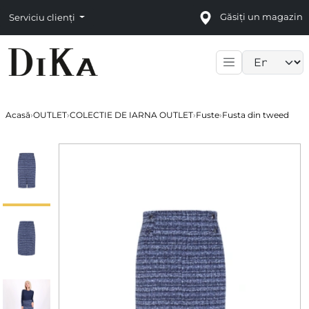
Găsiți un magazin
Serviciu clienți
Language sele
Acasă
›
OUTLET
›
COLECTIE DE IARNA OUTLET
›
Fuste
›
Fusta din tweed