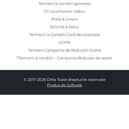
Termeni și condiții generale
CG voucherelor cadou
Plată & Livrare
Schimb & Retur
Termenii si Conditii Card de Loialitate
GDPR
Termeni Campania de Reduceri Outlet
TTermeni și condiții – Campania Reduceri de sezon
© 2017-2026 DiKa Toate drepturile rezervate
Produs de Softweb
359.00 RON
179.00 RON
34
36
38
40
42