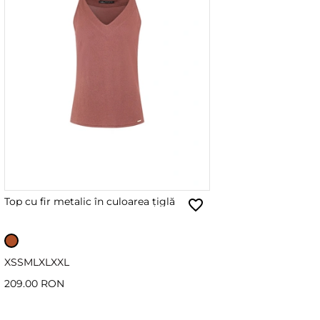
Top cu fir metalic în culoarea țiglă
XS
S
M
L
XL
XXL
209.00 RON